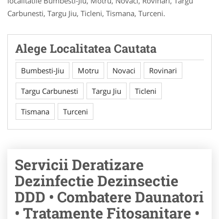
localitatile Bumbesti-Jiu, Motru, Novaci, Rovinari, Targu
Carbunesti, Targu Jiu, Ticleni, Tismana, Turceni.
Alege Localitatea Cautata
Bumbesti-Jiu
Motru
Novaci
Rovinari
Targu Carbunesti
Targu Jiu
Ticleni
Tismana
Turceni
Servicii Deratizare
Dezinfectie Dezinsectie
DDD • Combatere Daunatori
• Tratamente Fitosanitare •