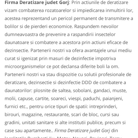
Firma Deratizare judet Gorj
: Prin actiunile de deratizare
vizam combaterea rozatoarelor si impiedicarea inmultirii lor,
acestea reprezentand un pericol permanent de transmitere a
bolilor si de pierderi economice. Raspundem nevoilor
dumneavoastra de prevenire a raspandirii insectelor
daunatoare si combatere a acestora prin actiuni eficace de
dezinsectie. Partenerii nostri va ofera avantajele unui mediu
curat si igenizat prin masuri de dezinfectie impotriva
microorganismelor ce pot declansa diferite boli la om.
Partenerii nostri va stau dispozitie cu solutii profesionale de
deratizare, dezinsectie si dezinfectie DDD de combatere a
daunatorilor: plosnite de saltea, sobolani, gandaci, muste,
molii, capuse, cartite, soareci, viespi, paduchi, paianjeni,
furnici etc., pentru orice tipuri de spatii: intreprinderi,
birouri, magazine, restaurante, scari de bloc, cursi sau
gradini, unitati sanitare si alte institutii publice, precum si
case sau apartamente..
Firma Deratizare judet Gorj
din