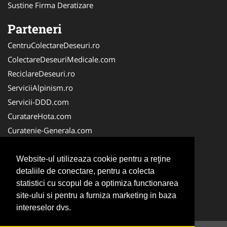
Sustine Firma Deratizare
Parteneri
CentruColectareDeseuri.ro
ColectareDeseuriMedicale.com
ReciclareDeseuri.ro
ServiciiAlpinism.ro
Servicii-DDD.com
CuratareHota.com
Curatenie-Generala.com
DeratizareDezinsectie.ro
Spalatorie-Covoare.com
Website-ul utilizeaza cookie pentru a reţine
detaliile de conectare, pentru a colecta
Spalatorie-Curatatorie.ro
statistici cu scopul de a optimiza functionarea
Spalatorie-Curatatorie.com
site-ului si pentru a furniza marketing in baza
Servicii-Deratizare.com
intereselor dvs.