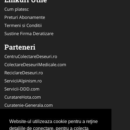
Cum platesc
Preturi Abonamente
Termeni si Conditii
Sustine Firma Deratizare
Parteneri
CentruColectareDeseuri.ro
ColectareDeseuriMedicale.com
ReciclareDeseuri.ro
ServiciiAlpinism.ro
Servicii-DDD.com
CuratareHota.com
Curatenie-Generala.com
DeratizareDezinsectie.ro
Spalatorie-Covoare.com
Website-ul utilizeaza cookie pentru a reţine
detaliile de conectare, pentru a colecta
Spalatorie-Curatatorie.ro