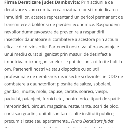
Firma Deratizare judet Dambovita
: Prin actiunile de
deratizare vizam combaterea rozatoarelor si impiedicarea
inmultirii lor, acestea reprezentand un pericol permanent de
transmitere a bolilor si de pierderi economice. Raspundem
nevoilor dumneavoastra de prevenire a raspandirii
insectelor daunatoare si combatere a acestora prin actiuni
eficace de dezinsectie. Partenerii nostri va ofera avantajele
unui mediu curat si igenizat prin masuri de dezinfectie
impotriva microorganismelor ce pot declansa diferite boli la
om. Partenerii nostri va stau dispozitie cu solutii
profesionale de deratizare, dezinsectie si dezinfectie DDD de
combatere a daunatorilor: plosnite de saltea, sobolani,
gandaci, muste, molii, capuse, cartite, soareci, viespi,
paduchi, paianjeni, furnici etc., pentru orice tipuri de spatii:
intreprinderi, birouri, magazine, restaurante, scari de bloc,
cursi sau gradini, unitati sanitare si alte institutii publice,
precum si case sau apartamente..
Firma Deratizare judet