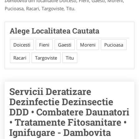
Dambovita
din localitatile Doicesti, Fieni, Gaesti, Moreni,
Pucioasa, Racari, Targoviste, Titu.
Alege Localitatea Cautata
Doicesti
Fieni
Gaesti
Moreni
Pucioasa
Racari
Targoviste
Titu
Servicii Deratizare
Dezinfectie Dezinsectie
DDD • Combatere Daunatori
• Tratamente Fitosanitare •
Ignifugare - Dambovita