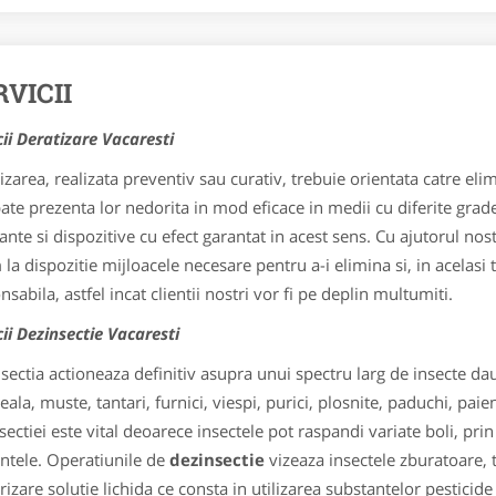
RVICII
cii Deratizare Vacaresti
izarea, realizata preventiv sau curativ, trebuie orientata catre eli
te prezenta lor nedorita in mod eficace in medii cu diferite gra
ante si dispozitive cu efect garantat in acest sens. Cu ajutorul nos
la dispozitie mijloacele necesare pentru a-i elimina si, in acelas
sabila, astfel incat clientii nostri vor fi pe deplin multumiti.
cii Dezinsectie Vacaresti
sectia actioneaza definitiv asupra unui spectru larg de insecte da
ala, muste, tantari, furnici, viespi, purici, plosnite, paduchi, paien
sectiei este vital deoarece insectele pot raspandi variate boli, prin 
ntele. Operatiunile de
dezinsectie
vizeaza insectele zburatoare, t
rizare solutie lichida ce consta in utilizarea substantelor pesticid