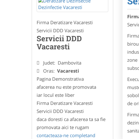
Se
Firm
Firma Deratizare Vacaresti
Servi
Servicii DDD Vacaresti
Firma
Servicii DDD
birou
Vacaresti
indus
zone 
Judet:
Dambovita
subso
Oras:
Vacaresti
Pagina Demonstrativa
Execu
afacerea nu este promovata
muste
iar locul este liber
sobola
Firma Deratizare Vacaresti
de ori
Servicii DDD Vacaresti
Firma
daca doresti ca afacerea ta sa fie
dezin
promovata aici te rugam
sanita
contacteaza-ne completand