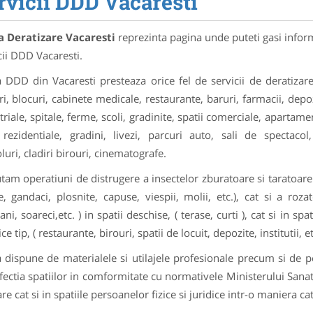
rvicii DDD Vacaresti
a Deratizare Vacaresti
reprezinta pagina unde puteti gasi inform
cii DDD Vacaresti.
 DDD din Vacaresti presteaza orice fel de servicii de deratizare
ri, blocuri, cabinete medicale, restaurante, baruri, farmacii, depo
triale, spitale, ferme, scoli, gradinite, spatii comerciale, apartame
rezidentiale, gradini, livezi, parcuri auto, sali de spectacol,
luri, cladiri birouri, cinematografe.
tam operatiuni de distrugere a insectelor zburatoare si taratoare 
, gandaci, plosnite, capuse, viespii, molii, etc.), cat si a rozat
ni, soareci,etc. ) in spatii deschise, ( terase, curti ), cat si in spat
ce tip, ( restaurante, birouri, spatii de locuit, depozite, institutii
 dispune de materialele si utilajele profesionale precum si de p
fectia spatiilor in comformitate cu normativele Ministerului Sanatat
re cat si in spatiile persoanelor fizice si juridice intr-o maniera c