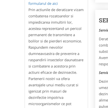
formularul de aici
Prin actiunile de deratizare vizam
combaterea rozatoarelor si
SE
impiedicarea inmultirii lor,
acestea reprezentand un pericol
Servi
permanent de transmitere a
Derat
bolilor si de pierderi economice.
comba
Raspundem nevoilor
subst
dumneavoastra de prevenire a
Avem 
raspandirii insectelor daunatoare
respon
si combatere a acestora prin
actiuni eficace de dezinsectie.
Servi
Partenerii nostri va ofera
Dezin
avantajele unui mediu curat si
umeze
igenizat prin masuri de
dezin
dezinfectie impotriva
alime
microorganismelor ce pot
pulve