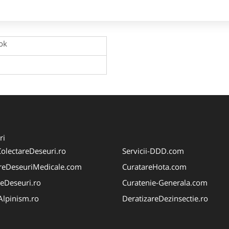
ok
ri
olectareDeseuri.ro
Servicii-DDD.com
reDeseuriMedicale.com
CuratareHota.com
reDeseuri.ro
Curatenie-Generala.com
iAlpinism.ro
DeratizareDezinsectie.ro