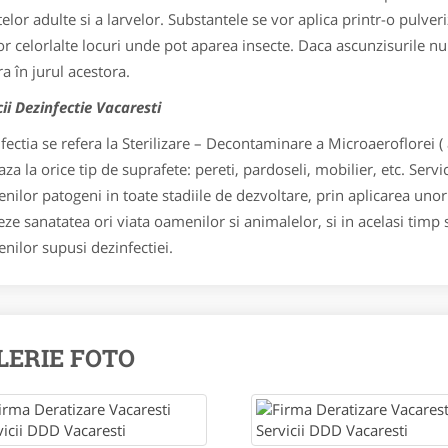
telor adulte si a larvelor. Substantele se vor aplica printr-o pulver
or celorlalte locuri unde pot aparea insecte. Daca ascunzisurile nu
ra în jurul acestora.
cii Dezinfectie Vacaresti
fectia se refera la Sterilizare – Decontaminare a Microaeroflorei
aza la orice tip de suprafete: pereti, pardoseli, mobilier, etc. Serv
nilor patogeni in toate stadiile de dezvoltare, prin aplicarea unor
ze sanatatea ori viata oamenilor si animalelor, si in acelasi timp
nilor supusi dezinfectiei.
LERIE FOTO