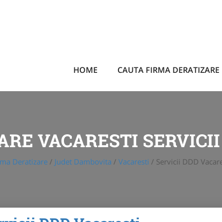
HOME
CAUTA FIRMA DERATIZARE
ARE VACARESTI SERVICII
rma Deratizare
/
Judet Dambovita
/
Vacaresti
/
Servicii DDD Vacare