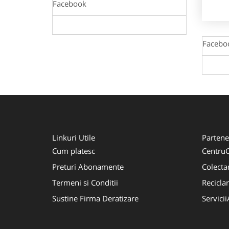
Facebook
Facebo
Linkuri Utile
Partene
Cum platesc
CentruC
Preturi Abonamente
Colecta
Termeni si Conditii
Recicla
Sustine Firma Deratizare
Servici