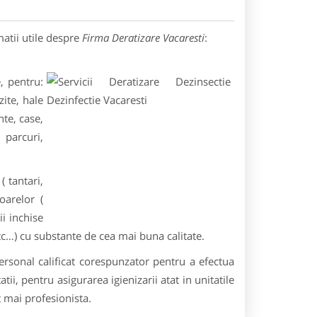
atii utile despre
Firma Deratizare Vacaresti
:
, pentru:
zite, hale
nte, case,
 parcuri,
( tantari,
oarelor (
ii inchise
, etc…) cu substante de cea mai buna calitate.
ersonal calificat corespunzator pentru a efectua
ii, pentru asigurarea igienizarii atat in unitatile
at mai profesionista.