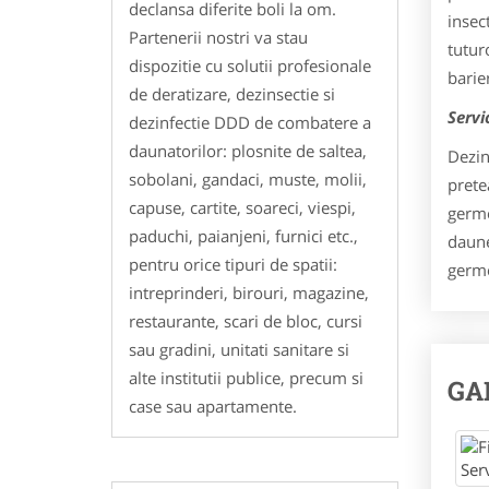
declansa diferite boli la om.
insec
Partenerii nostri va stau
tutur
dispozitie cu solutii profesionale
barie
de deratizare, dezinsectie si
Servi
dezinfectie DDD de combatere a
daunatorilor: plosnite de saltea,
Dezin
sobolani, gandaci, muste, molii,
prete
capuse, cartite, soareci, viespi,
germe
paduchi, paianjeni, furnici etc.,
daune
pentru orice tipuri de spatii:
germe
intreprinderi, birouri, magazine,
restaurante, scari de bloc, cursi
sau gradini, unitati sanitare si
alte institutii publice, precum si
GA
case sau apartamente.