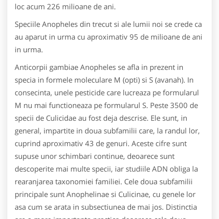
loc acum 226 milioane de ani.
Speciile Anopheles din trecut si ale lumii noi se crede ca
au aparut in urma cu aproximativ 95 de milioane de ani
in urma.
Anticorpii gambiae Anopheles se afla in prezent in
specia in formele moleculare M (opti) si S (avanah). In
consecinta, unele pesticide care lucreaza pe formularul
M nu mai functioneaza pe formularul S. Peste 3500 de
specii de Culicidae au fost deja descrise. Ele sunt, in
general, impartite in doua subfamilii care, la randul lor,
cuprind aproximativ 43 de genuri. Aceste cifre sunt
supuse unor schimbari continue, deoarece sunt
descoperite mai multe specii, iar studiile ADN obliga la
rearanjarea taxonomiei familiei. Cele doua subfamilii
principale sunt Anophelinae si Culicinae, cu genele lor
asa cum se arata in subsectiunea de mai jos. Distinctia