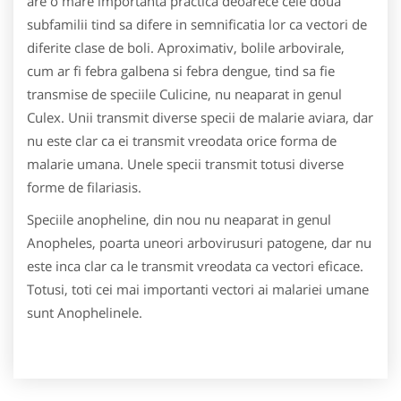
are o mare importanta practica deoarece cele doua
subfamilii tind sa difere in semnificatia lor ca vectori de
diferite clase de boli. Aproximativ, bolile arbovirale,
cum ar fi febra galbena si febra dengue, tind sa fie
transmise de speciile Culicine, nu neaparat in genul
Culex. Unii transmit diverse specii de malarie aviara, dar
nu este clar ca ei transmit vreodata orice forma de
malarie umana. Unele specii transmit totusi diverse
forme de filariasis.
Speciile anopheline, din nou nu neaparat in genul
Anopheles, poarta uneori arbovirusuri patogene, dar nu
este inca clar ca le transmit vreodata ca vectori eficace.
Totusi, toti cei mai importanti vectori ai malariei umane
sunt Anophelinele.