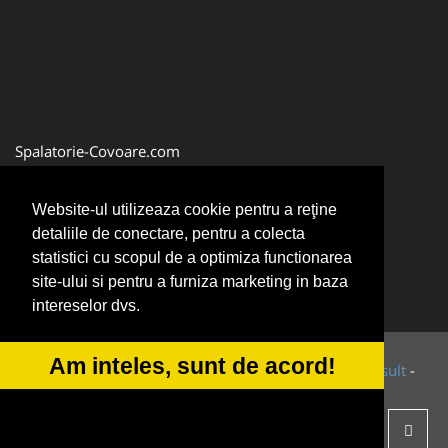
Spalatorie-Covoare.com
Spalatorie-Curatatorie.ro
Website-ul utilizeaza cookie pentru a reţine
Spalatorie-Curatatorie.com
detaliile de conectare, pentru a colecta
Servicii-Deratizare.com
statistici cu scopul de a optimiza functionarea
site-ului si pentru a furniza marketing in baza
intereselor dvs.
Am inteles, sunt de acord!
© 2014-2026 Powered by
VilonMedia
&
Tokaido Consult
-
ANPC
SOL