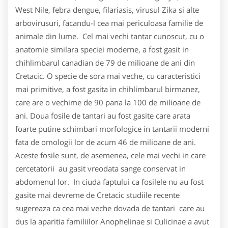
West Nile, febra dengue, filariasis, virusul Zika si alte
arbovirusuri, facandu-l cea mai periculoasa familie de
animale din lume. Cel mai vechi tantar cunoscut, cu o
anatomie similara speciei moderne, a fost gasit in
chihlimbarul canadian de 79 de milioane de ani din
Cretacic. O specie de sora mai veche, cu caracteristici
mai primitive, a fost gasita in chihlimbarul birmanez,
care are o vechime de 90 pana la 100 de milioane de
ani. Doua fosile de tantari au fost gasite care arata
foarte putine schimbari morfologice in tantarii moderni
fata de omologii lor de acum 46 de milioane de ani.
Aceste fosile sunt, de asemenea, cele mai vechi in care
cercetatorii au gasit vreodata sange conservat in
abdomenul lor. In ciuda faptului ca fosilele nu au fost
gasite mai devreme de Cretacic studiile recente
sugereaza ca cea mai veche dovada de tantari care au
dus la aparitia familiilor Anophelinae si Culicinae a avut