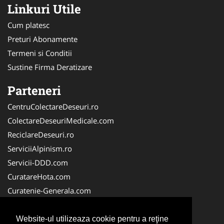
Linkuri Utile
Cum platesc
Preturi Abonamente
Termeni si Conditii
Sustine Firma Deratizare
Parteneri
CentruColectareDeseuri.ro
ColectareDeseuriMedicale.com
ReciclareDeseuri.ro
ServiciiAlpinism.ro
Servicii-DDD.com
CuratareHota.com
Curatenie-Generala.com
DeratizareDezinsectie.ro
Spalatorie-Covoare.com
Website-ul utilizeaza cookie pentru a reţine