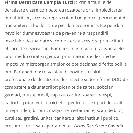
Firma Deratizare Campia Turzii
: Prin actiunile de
deratizare vizam combaterea rozatoarelor si impiedicarea
inmultirii lor, acestea reprezentand un pericol permanent de
transmitere a bolilor si de pierderi economice. Raspundem
nevoilor dumneavoastra de prevenire a raspandirii
insectelor daunatoare si combatere a acestora prin actiuni
eficace de dezinsectie. Partenerii nostri va ofera avantajele
unui mediu curat si igenizat prin masuri de dezinfectie
impotriva microorganismelor ce pot declansa diferite boli la
om. Partenerii nostri va stau dispozitie cu solutii
profesionale de deratizare, dezinsectie si dezinfectie DDD de
combatere a daunatorilor: plosnite de saltea, sobolani,
gandaci, muste, molii, capuse, cartite, soareci, viespi,
paduchi, paianjeni, furnici etc., pentru orice tipuri de spatii:
intreprinderi, birouri, magazine, restaurante, scari de bloc,
cursi sau gradini, unitati sanitare si alte institutii publice,
precum si case sau apartamente..
Firma Deratizare Campia