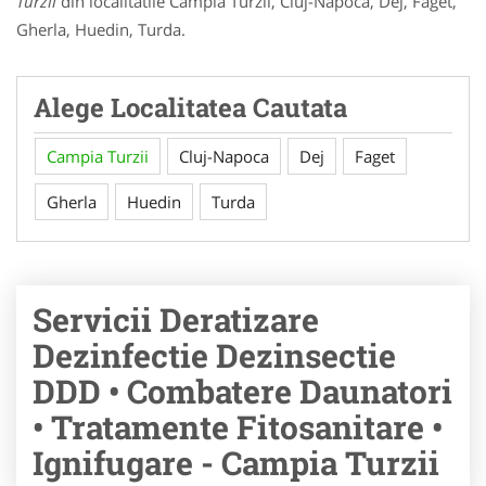
Turzii
din localitatile Campia Turzii, Cluj-Napoca, Dej, Faget,
Gherla, Huedin, Turda.
Alege Localitatea Cautata
Campia Turzii
Cluj-Napoca
Dej
Faget
Gherla
Huedin
Turda
Servicii Deratizare
Dezinfectie Dezinsectie
DDD • Combatere Daunatori
• Tratamente Fitosanitare •
Ignifugare - Campia Turzii