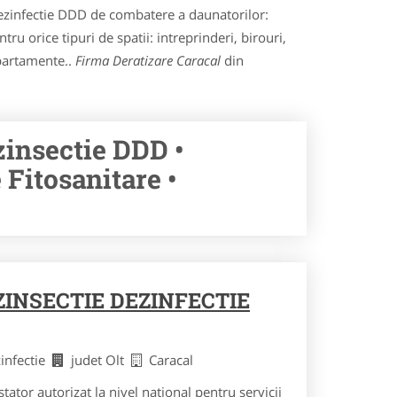
i dezinfectie DDD de combatere a daunatorilor:
tru orice tipuri de spatii: intreprinderi, birouri,
apartamente..
Firma Deratizare Caracal
din
zinsectie DDD •
Fitosanitare •
ZINSECTIE DEZINFECTIE
zinfectie
judet Olt
Caracal
tor autorizat la nivel national pentru servicii