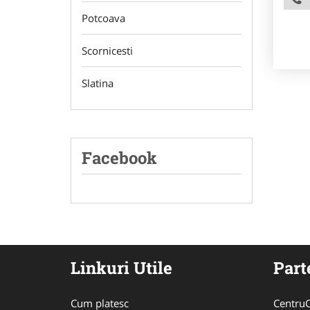
Potcoava
Scornicesti
Slatina
Facebook
Linkuri Utile
Part
Cum platesc
CentruC