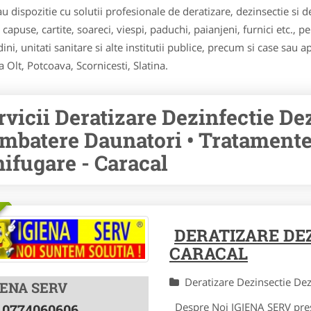
tau dispozitie cu solutii profesionale de deratizare, dezinsectie s
apuse, cartite, soareci, viespi, paduchi, paianjeni, furnici etc., pen
ini, unitati sanitare si alte institutii publice, precum si case sau 
a Olt, Potcoava, Scornicesti, Slatina.
rvicii Deratizare Dezinfectie De
mbatere Daunatori • Tratamente 
nifugare - Caracal
DERATIZARE DE
CARACAL
Deratizare Dezinsectie De
IENA SERV
Despre Noi IGIENA SERV presta
0774060606