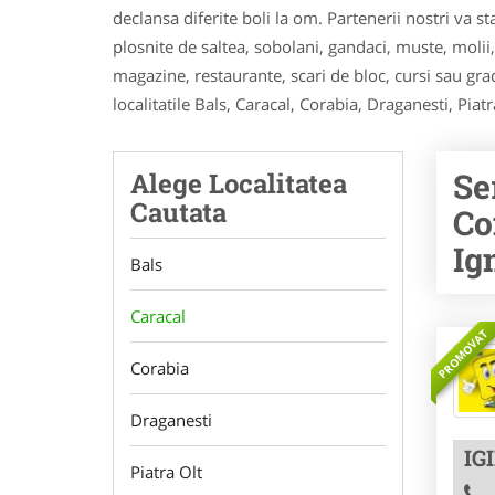
declansa diferite boli la om. Partenerii nostri va s
plosnite de saltea, sobolani, gandaci, muste, molii, c
magazine, restaurante, scari de bloc, cursi sau grad
localitatile Bals, Caracal, Corabia, Draganesti, Piatr
Se
Alege Localitatea
Cautata
Co
Ig
Bals
Caracal
PROMOVAT
Corabia
Draganesti
IG
Piatra Olt