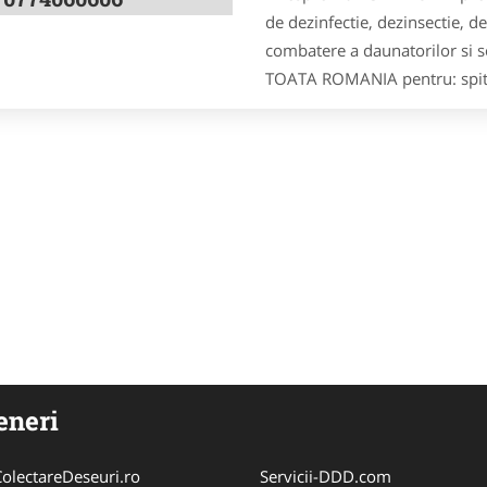
de dezinfectie, dezinsectie, de
combatere a daunatorilor si so
TOATA ROMANIA pentru: spitale, 
eneri
olectareDeseuri.ro
Servicii-DDD.com