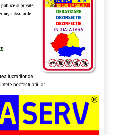
publice si private,
ferme, subsolurile
VE
tea lucrarilor de
ntele neefectuarii lor.