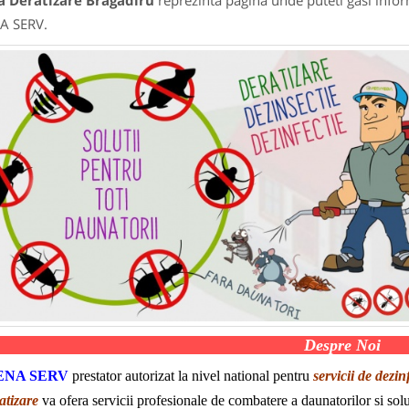
a Deratizare Bragadiru
reprezinta pagina unde puteti gasi infor
A SERV.
Despre Noi
ENA SERV
prestator autorizat la nivel national pentru
servicii de dezin
atizare
va ofera servicii profesionale de combatere a daunatorilor si sol