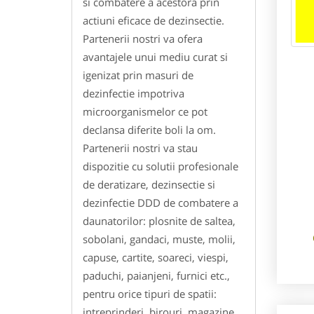
si combatere a acestora prin
actiuni eficace de dezinsectie.
Partenerii nostri va ofera
avantajele unui mediu curat si
igenizat prin masuri de
dezinfectie impotriva
microorganismelor ce pot
declansa diferite boli la om.
Partenerii nostri va stau
dispozitie cu solutii profesionale
de deratizare, dezinsectie si
dezinfectie DDD de combatere a
daunatorilor: plosnite de saltea,
sobolani, gandaci, muste, molii,
capuse, cartite, soareci, viespi,
paduchi, paianjeni, furnici etc.,
pentru orice tipuri de spatii:
intreprinderi, birouri, magazine,