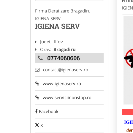
Firm
IGIEN
Firma Deratizare Bragadiru
IGIENA SERV
IGIENA SERV
Judet:
Ilfov
Oras:
Bragadiru
0774060606
contact@igienaserv.ro
www.igienaserv.ro
www.serviciinonstop.ro
Facebook
IGI
X
der