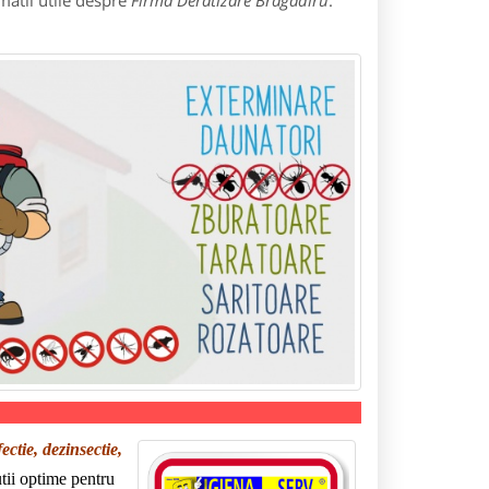
matii utile despre
Firma Deratizare Bragadiru
:
fectie, dezinsectie,
utii optime pentru