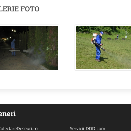
LERIE FOTO
eneri
olectareDeseuri.ro
Servicii-DDD.com