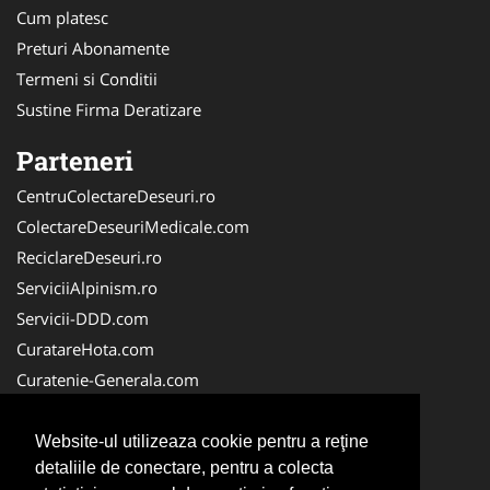
Cum platesc
Preturi Abonamente
Termeni si Conditii
Sustine Firma Deratizare
Parteneri
CentruColectareDeseuri.ro
ColectareDeseuriMedicale.com
ReciclareDeseuri.ro
ServiciiAlpinism.ro
Servicii-DDD.com
CuratareHota.com
Curatenie-Generala.com
DeratizareDezinsectie.ro
Spalatorie-Covoare.com
Website-ul utilizeaza cookie pentru a reţine
detaliile de conectare, pentru a colecta
Spalatorie-Curatatorie.ro