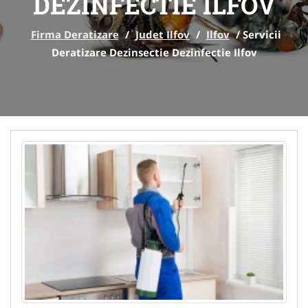
DEZINFECTIE ILFOV
Firma Deratizare
/
Judet Ilfov
/
Ilfov
/
Servicii
Deratizare Dezinsectie Dezinfectie Ilfov