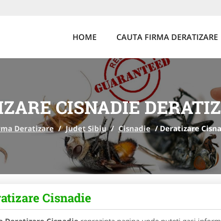
HOME
CAUTA FIRMA DERATIZARE
IZARE CISNADIE DERATIZ
rma Deratizare
/
Judet Sibiu
/
Cisnadie
/
Deratizare Cisn
atizare Cisnadie