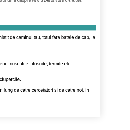
tii utile despre
Firma Deratizare Cisnadie
:
stit de caminul tau, totul fara bataie de cap, la
jeni, musculite, plosnite, termite etc.
ciupercile.
 lung de catre cercetatori si de catre noi, in