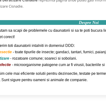
a Deratizare Cisnadie
reprezinta pagina unde puteti gasi informa
izare Cisnadie.
Despre Noi
utam sa scapi de problemele cu daunatorii si sa te poti bucura lini
et corect!
rim toti daunatorii intalniti in domeniul DDD:
nsectie
- toate tipurile de insecte; gandaci, tantari, furnici, paian
izare
- rozatoare comune; soareci si sobolani.
fectie
- microorganisme patogene cum ar fi virusii, bacteriile si 
im cele mai eficiente solutii pentru dezinsectie, testate pe termen
. Sunt sigure pentru oameni si animale de companie.