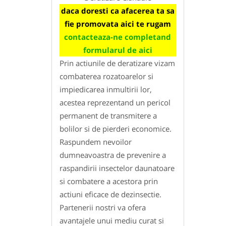
daca doresti ca afacerea ta sa
fie promovata aici te rugam
contacteaza-ne completand
formularul de aici
Prin actiunile de deratizare vizam
combaterea rozatoarelor si
impiedicarea inmultirii lor,
acestea reprezentand un pericol
permanent de transmitere a
bolilor si de pierderi economice.
Raspundem nevoilor
dumneavoastra de prevenire a
raspandirii insectelor daunatoare
si combatere a acestora prin
actiuni eficace de dezinsectie.
Partenerii nostri va ofera
avantajele unui mediu curat si