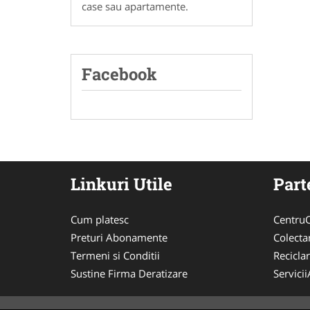
case sau apartamente.
Facebook
Linkuri Utile
Part
Cum platesc
CentruC
Preturi Abonamente
Colecta
Termeni si Conditii
Recicla
Sustine Firma Deratizare
Servici