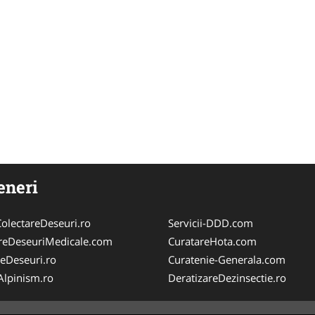
eneri
olectareDeseuri.ro
Servicii-DDD.com
reDeseuriMedicale.com
CuratareHota.com
reDeseuri.ro
Curatenie-Generala.com
iAlpinism.ro
DeratizareDezinsectie.ro