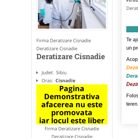
Firm
Derat
Te aj
Firma Deratizare Cisnadie
Deratizare Cisnadie
un pr
Deratizare Cisnadie
Acope
Dezi
Judet:
Sibiu
Derat
Oras:
Cisnadie
Dezin
Pagina
Demonstrativa
Folos
afacerea nu este
teren
promovata
iar locul este liber
Firma Deratizare Cisnadie
Deratizare Cisnadie