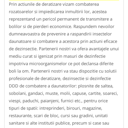
Prin actiunile de deratizare vizam combaterea
rozatoarelor si impiedicarea inmultirii lor, acestea
reprezentand un pericol permanent de transmitere a
bolilor si de pierderi economice. Raspundem nevoilor
dumneavoastra de prevenire a raspandirii insectelor
daunatoare si combatere a acestora prin actiuni eficace
de dezinsectie. Partenerii nostri va ofera avantajele unui
mediu curat si igenizat prin masuri de dezinfectie
impotriva microorganismelor ce pot declansa diferite
boli la om. Partenerii nostri va stau dispozitie cu solutii
profesionale de deratizare, dezinsectie si dezinfectie
DDD de combatere a daunatorilor: plosnite de saltea,
sobolani, gandaci, muste, molii, capuse, cartite, soareci,
viespi, paduchi, paianjeni, furnici etc., pentru orice
tipuri de spatii: intreprinderi, birouri, magazine,
restaurante, scari de bloc, cursi sau gradini, unitati
sanitare si alte institutii publice, precum si case sau