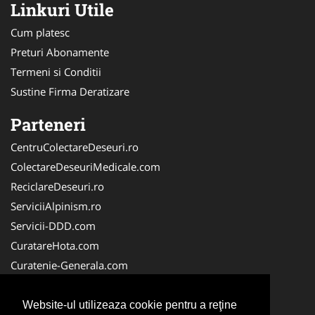
Linkuri Utile
Cum platesc
Preturi Abonamente
Termeni si Conditii
Sustine Firma Deratizare
Parteneri
CentruColectareDeseuri.ro
ColectareDeseuriMedicale.com
ReciclareDeseuri.ro
ServiciiAlpinism.ro
Servicii-DDD.com
CuratareHota.com
Curatenie-Generala.com
DeratizareDezinsectie.ro
Spalatorie-Covoare.com
Website-ul utilizeaza cookie pentru a reţine