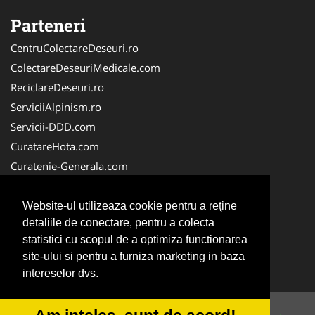
Parteneri
CentruColectareDeseuri.ro
ColectareDeseuriMedicale.com
ReciclareDeseuri.ro
ServiciiAlpinism.ro
Servicii-DDD.com
CuratareHota.com
Curatenie-Generala.com
DeratizareDezinsectie.ro
Spalatorie-Covoare.com
Website-ul utilizeaza cookie pentru a reţine
detaliile de conectare, pentru a colecta
Spalatorie-Curatatorie.ro
statistici cu scopul de a optimiza functionarea
Spalatorie-Curatatorie.com
site-ului si pentru a furniza marketing in baza
Servicii-Deratizare.com
intereselor dvs.