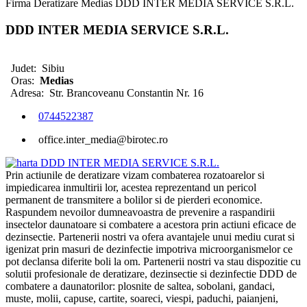
Firma Deratizare Medias DDD INTER MEDIA SERVICE S.R.L.
DDD INTER MEDIA SERVICE S.R.L.
Judet:
Sibiu
Oras:
Medias
Adresa:
Str. Brancoveanu Constantin Nr. 16
0744522387
office.inter_media@birotec.ro
Prin actiunile de deratizare vizam combaterea rozatoarelor si
impiedicarea inmultirii lor, acestea reprezentand un pericol
permanent de transmitere a bolilor si de pierderi economice.
Raspundem nevoilor dumneavoastra de prevenire a raspandirii
insectelor daunatoare si combatere a acestora prin actiuni eficace de
dezinsectie. Partenerii nostri va ofera avantajele unui mediu curat si
igenizat prin masuri de dezinfectie impotriva microorganismelor ce
pot declansa diferite boli la om. Partenerii nostri va stau dispozitie cu
solutii profesionale de deratizare, dezinsectie si dezinfectie DDD de
combatere a daunatorilor: plosnite de saltea, sobolani, gandaci,
muste, molii, capuse, cartite, soareci, viespi, paduchi, paianjeni,