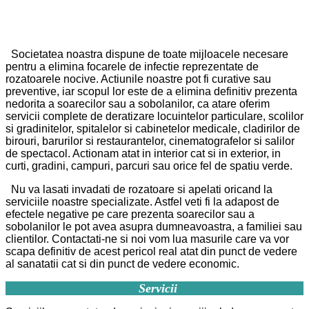
Societatea noastra dispune de toate mijloacele necesare
pentru a elimina focarele de infectie reprezentate de
rozatoarele nocive. Actiunile noastre pot fi curative sau
preventive, iar scopul lor este de a elimina definitiv prezenta
nedorita a soarecilor sau a sobolanilor, ca atare oferim
servicii complete de deratizare locuintelor particulare, scolilor
si gradinitelor, spitalelor si cabinetelor medicale, cladirilor de
birouri, barurilor si restaurantelor, cinematografelor si salilor
de spectacol. Actionam atat in interior cat si in exterior, in
curti, gradini, campuri, parcuri sau orice fel de spatiu verde.
Nu va lasati invadati de rozatoare si apelati oricand la
serviciile noastre specializate. Astfel veti fi la adapost de
efectele negative pe care prezenta soarecilor sau a
sobolanilor le pot avea asupra dumneavoastra, a familiei sau
clientilor. Contactati-ne si noi vom lua masurile care va vor
scapa definitiv de acest pericol real atat din punct de vedere
al sanatatii cat si din punct de vedere economic.
Servicii