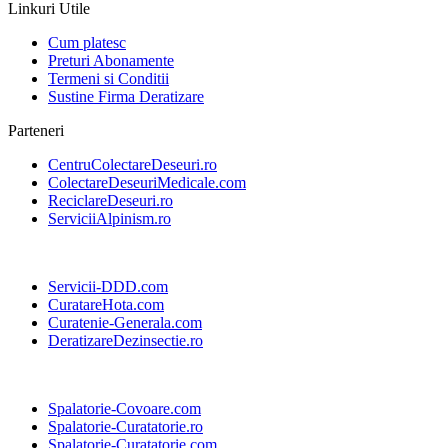
Linkuri Utile
Cum platesc
Preturi Abonamente
Termeni si Conditii
Sustine Firma Deratizare
Parteneri
CentruColectareDeseuri.ro
ColectareDeseuriMedicale.com
ReciclareDeseuri.ro
ServiciiAlpinism.ro
Servicii-DDD.com
CuratareHota.com
Curatenie-Generala.com
DeratizareDezinsectie.ro
Spalatorie-Covoare.com
Spalatorie-Curatatorie.ro
Spalatorie-Curatatorie.com