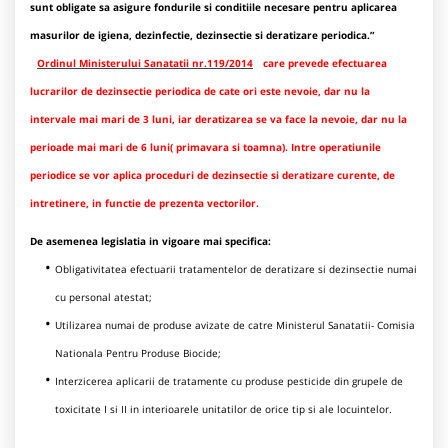
sunt obligate sa asigure fondurile si conditiile necesare pentru aplicarea
masurilor de igiena, dezinfectie, dezinsectie si deratizare periodica.”
Ordinul Ministerului Sanatatii nr.119/2014
care prevede efectuarea
lucrarilor de dezinsectie periodica de cate ori este nevoie, dar nu la
intervale mai mari de 3 luni, iar deratizarea se va face la nevoie, dar nu la
perioade mai mari de 6 luni( primavara si toamna). Intre operatiunile
periodice se vor aplica proceduri de dezinsectie si deratizare curente, de
intretinere, in functie de prezenta vectorilor.
De asemenea legislatia in vigoare mai specifica:
Obligativitatea efectuarii tratamentelor de deratizare si dezinsectie numai
cu personal atestat;
Utilizarea numai de produse avizate de catre Ministerul Sanatatii- Comisia
Nationala Pentru Produse Biocide;
Interzicerea aplicarii de tratamente cu produse pesticide din grupele de
toxicitate I si II in interioarele unitatilor de orice tip si ale locuintelor.