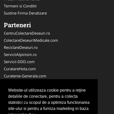
Termeni si Conditii
Sustine Firma Deratizare
Parteneri
CentruColectareDeseuri.ro
ColectareDeseuriMedicale.com
ReciclareDeseuri.ro
ServiciiAlpinism.ro
Servicii-DDD.com
CuratareHota.com
Curatenie-Generala.com
DeratizareDezinsectie.ro
Spalatorie-Covoare.com
Website-ul utilizeaza cookie pentru a reţine
detaliile de conectare, pentru a colecta
Spalatorie-Curatatorie.ro
statistici cu scopul de a optimiza functionarea
Spalatorie-Curatatorie.com
site-ului si pentru a furniza marketing in baza
Servicii-Deratizare.com