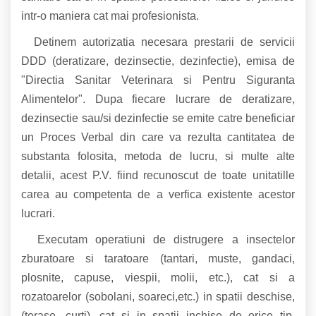
intr-o maniera cat mai profesionista.
Detinem autorizatia necesara prestarii de servicii
DDD (deratizare, dezinsectie, dezinfectie), emisa de
"Directia Sanitar Veterinara si Pentru Siguranta
Alimentelor". Dupa fiecare lucrare de deratizare,
dezinsectie sau/si dezinfectie se emite catre beneficiar
un Proces Verbal din care va rezulta cantitatea de
substanta folosita, metoda de lucru, si multe alte
detalii, acest P.V. fiind recunoscut de toate unitatille
carea au competenta de a verfica existente acestor
lucrari.
Executam operatiuni de distrugere a insectelor
zburatoare si taratoare (tantari, muste, gandaci,
plosnite, capuse, viespii, molii, etc.), cat si a
rozatoarelor (sobolani, soareci,etc.) in spatii deschise,
(terase, curti), cat si in spatii inchise de orice tip,