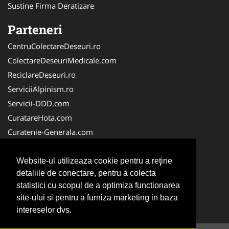
Sustine Firma Deratizare
Parteneri
CentruColectareDeseuri.ro
ColectareDeseuriMedicale.com
ReciclareDeseuri.ro
ServiciiAlpinism.ro
Servicii-DDD.com
CuratareHota.com
Curatenie-Generala.com
DeratizareDezinsectie.ro
Spalatorie-Covoare.com
Website-ul utilizeaza cookie pentru a reţine
detaliile de conectare, pentru a colecta
Spalatorie-Curatatorie.ro
statistici cu scopul de a optimiza functionarea
Spalatorie-Curatatorie.com
site-ului si pentru a furniza marketing in baza
Servicii-Deratizare.com
intereselor dvs.