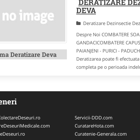
DERATIZARE DE
DEVA
Deratizare Dezinsectie De
Despre Noi COMBATERE SOA
GANDACICOMBATERE CAPUSE 
PAIANJENI - PURICI - PADUC
rma Deratizare Deva
Deratizarea poate fi efectuat
completa pe o perioada indelu
eneri
olectareDeseuri.ro
Servicii-DDD.com
reDeseuriMedicale.com
CuratareHota.com
reDeseuri.ro
Curatenie-Generala.com