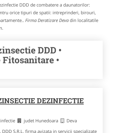
i dezinfectie DDD de combatere a daunatorilor:
tru orice tipuri de spatii: intreprinderi, birouri,
apartamente..
Firma Deratizare Deva
din localitatile
n.
zinsectie DDD •
Fitosanitare •
ZINSECTIE DEZINFECTIE
zinfectie
judet Hunedoara
Deva
DD S.R.L. firma avizata in servicii specializate