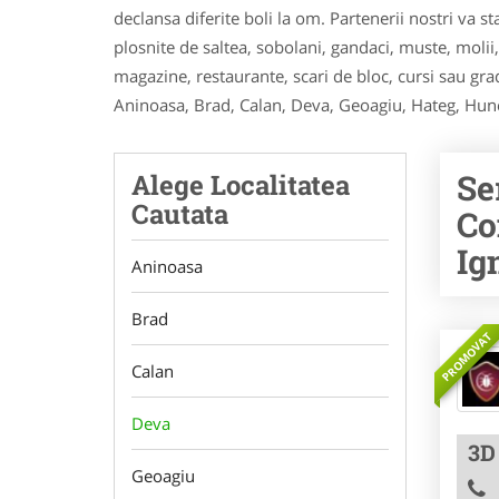
declansa diferite boli la om. Partenerii nostri va s
plosnite de saltea, sobolani, gandaci, muste, molii, c
magazine, restaurante, scari de bloc, cursi sau grad
Aninoasa, Brad, Calan, Deva, Geoagiu, Hateg, Huned
Se
Alege Localitatea
Cautata
Co
Ig
Aninoasa
Brad
PROMOVAT
Calan
Deva
3D
Geoagiu