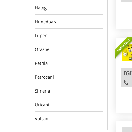
Hateg
Hunedoara
Lupeni
PROMOVAT
Orastie
Petrila
IG
Petrosani
Simeria
Uricani
Vulcan