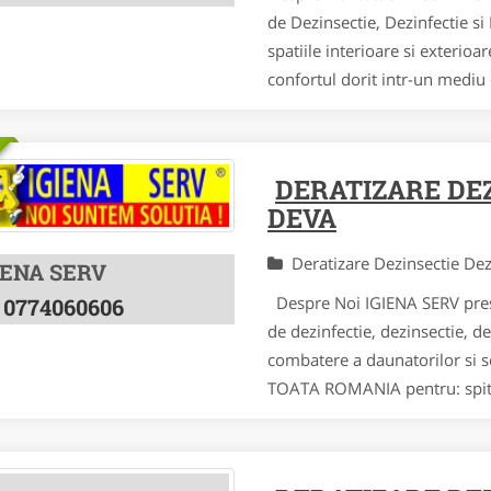
de Dezinsectie, Dezinfectie si
spatiile interioare si exterioa
confortul dorit intr-un mediu d
DERATIZARE DE
DEVA
Deratizare Dezinsectie De
IENA SERV
Despre Noi IGIENA SERV presta
0774060606
de dezinfectie, dezinsectie, de
combatere a daunatorilor si so
TOATA ROMANIA pentru: spitale, 