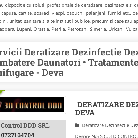
tau dispozitie cu solutii profesionale de deratizare, dezinsectie s
apuse, cartite, soareci, viespi, paduchi, paianjeni, furnici etc., pen
ini, unitati sanitare si alte institutii publice, precum si case sau 
oara, Lupeni, Orastie, Petrila, Petrosani, Simeria, Uricani, Vulca
rvicii Deratizare Dezinfectie De
mbatere Daunatori • Tratamente 
nifugare - Deva
DERATIZARE DE
DEVA
 Control DDD SRL
Deratizare Dezinsectie De
0727164704
Despre Noi S.C. 3 D CONTROL D