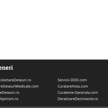
eneri
olectareDeseuri.ro
Servicii-DDD.com
reDeseuriMedicale.com
CuratareHota.com
reDeseuri.ro
Curatenie-Generala.com
iAlpinism.ro
DeratizareDezinsectie.ro