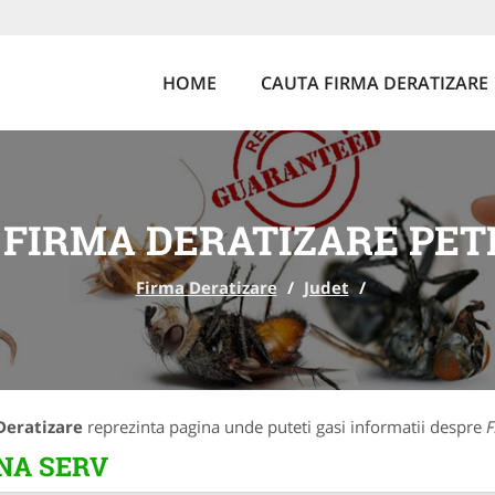
HOME
CAUTA FIRMA DERATIZARE
 FIRMA DERATIZARE PET
Firma Deratizare
/
Judet
/
Deratizare
reprezinta pagina unde puteti gasi informatii despre
F
ENA SERV