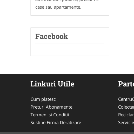
case sau apartamente.
Facebook
Linkuri Utile
Part
Cum platesc
CentruC
Preturi Abonamente
Colecta
Termeni si Conditii
Recicla
Sustine Firma Deratizare
Servici