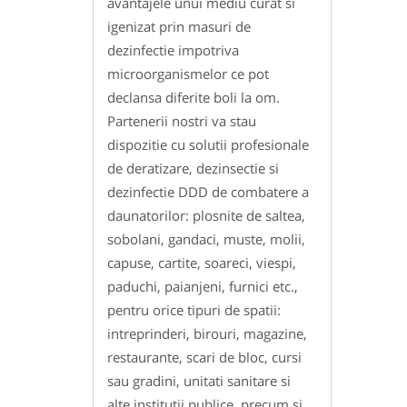
avantajele unui mediu curat si
igenizat prin masuri de
dezinfectie impotriva
microorganismelor ce pot
declansa diferite boli la om.
Partenerii nostri va stau
dispozitie cu solutii profesionale
de deratizare, dezinsectie si
dezinfectie DDD de combatere a
daunatorilor: plosnite de saltea,
sobolani, gandaci, muste, molii,
capuse, cartite, soareci, viespi,
paduchi, paianjeni, furnici etc.,
pentru orice tipuri de spatii:
intreprinderi, birouri, magazine,
restaurante, scari de bloc, cursi
sau gradini, unitati sanitare si
alte institutii publice, precum si