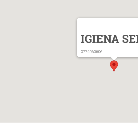
IGIENA S
0774060606