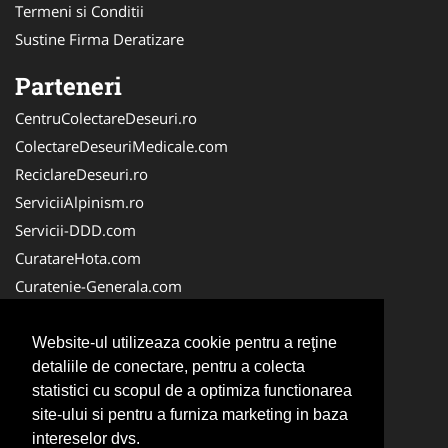
Termeni si Conditii
Sustine Firma Deratizare
Parteneri
CentruColectareDeseuri.ro
ColectareDeseuriMedicale.com
ReciclareDeseuri.ro
ServiciiAlpinism.ro
Servicii-DDD.com
CuratareHota.com
Curatenie-Generala.com
DeratizareDezinsectie.ro
Spalatorie-Covoare.com
Website-ul utilizeaza cookie pentru a reţine
detaliile de conectare, pentru a colecta
Spalatorie-Curatatorie.ro
statistici cu scopul de a optimiza functionarea
Spalatorie-Curatatorie.com
site-ului si pentru a furniza marketing in baza
Servicii-Deratizare.com
intereselor dvs.