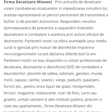
Firma Deratizare Mioveni
: Prin actiunile de deratizare
vizam combaterea rozatoarelor si impiedicarea inmultirii lor,
acestea reprezentand un pericol permanent de transmitere a
bolilor si de pierderi economice. Raspundem nevoilor
dumneavoastra de prevenire a raspandirii insectelor
daunatoare si combatere a acestora prin actiuni eficace de
dezinsectie. Partenerii nostri va ofera avantajele unui mediu
curat si igenizat prin masuri de dezinfectie impotriva
microorganismelor ce pot declansa diferite boli la om.
Partenerii nostri va stau dispozitie cu solutii profesionale de
deratizare, dezinsectie si dezinfectie DDD de combatere a
daunatorilor: plosnite de saltea, sobolani, gandaci, muste,
molii, capuse, cartite, soareci, viespi, paduchi, paianjeni,
furnici etc., pentru orice tipuri de spatii: intreprinderi,
birouri, magazine, restaurante, scari de bloc, cursi sau
gradini, unitati sanitare si alte institutii publice, precum si
case sau apartamente..
Firma Deratizare Mioveni
din