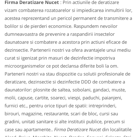
Firma Deratizare Nucet
: Prin actiunile de deratizare
vizam combaterea rozatoarelor si impiedicarea inmultirii lor,
acestea reprezentand un pericol permanent de transmitere a
bolilor si de pierderi economice. Raspundem nevoilor
dumneavoastra de prevenire a raspandirii insectelor
daunatoare si combatere a acestora prin actiuni eficace de
dezinsectie. Partenerii nostri va ofera avantajele unui mediu
curat si igenizat prin masuri de dezinfectie impotriva
microorganismelor ce pot declansa diferite boli la om.
Partenerii nostri va stau dispozitie cu solutii profesionale de
deratizare, dezinsectie si dezinfectie DDD de combatere a
daunatorilor: plosnite de saltea, sobolani, gandaci, muste,
molii, capuse, cartite, soareci, viespi, paduchi, paianjeni,
furnici etc., pentru orice tipuri de spatii: intreprinderi,
birouri, magazine, restaurante, scari de bloc, cursi sau
gradini, unitati sanitare si alte institutii publice, precum si
case sau apartamente..
Firma Deratizare Nucet
din localitatile