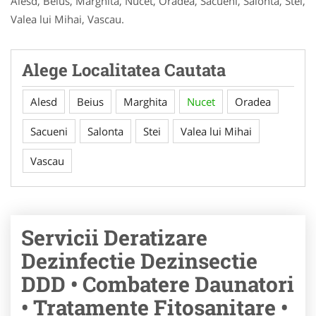
Alesd, Beius, Marghita, Nucet, Oradea, Sacueni, Salonta, Stei,
Valea lui Mihai, Vascau.
Alege Localitatea Cautata
Alesd
Beius
Marghita
Nucet
Oradea
Sacueni
Salonta
Stei
Valea lui Mihai
Vascau
Servicii Deratizare
Dezinfectie Dezinsectie
DDD • Combatere Daunatori
• Tratamente Fitosanitare •