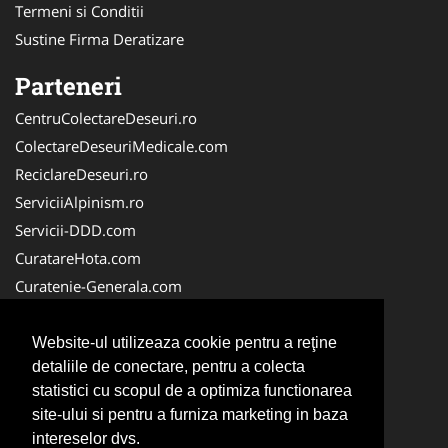
Termeni si Conditii
Sustine Firma Deratizare
Parteneri
CentruColectareDeseuri.ro
ColectareDeseuriMedicale.com
ReciclareDeseuri.ro
ServiciiAlpinism.ro
Servicii-DDD.com
CuratareHota.com
Curatenie-Generala.com
DeratizareDezinsectie.ro
Spalatorie-Covoare.com
Website-ul utilizeaza cookie pentru a reţine
detaliile de conectare, pentru a colecta
Spalatorie-Curatatorie.ro
statistici cu scopul de a optimiza functionarea
Spalatorie-Curatatorie.com
site-ului si pentru a furniza marketing in baza
Servicii-Deratizare.com
intereselor dvs.