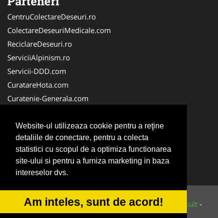
Parteneri
CentruColectareDeseuri.ro
ColectareDeseuriMedicale.com
ReciclareDeseuri.ro
ServiciiAlpinism.ro
Servicii-DDD.com
CuratareHota.com
Curatenie-Generala.com
DeratizareDezinsectie.ro
Spalatorie-Covoare.com
Website-ul utilizeaza cookie pentru a reţine
detaliile de conectare, pentru a colecta
Spalatorie-Curatatorie.ro
statistici cu scopul de a optimiza functionarea
Spalatorie-Curatatorie.com
site-ului si pentru a furniza marketing in baza
Servicii-Deratizare.com
intereselor dvs.
Am inteles, sunt de acord!
© 2014-2026 Powered by
VilonMedia
&
Tokaido Consult
-
ANPC
SOL