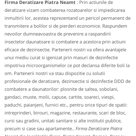
Firma Deratizare Piatra Neamt
: Prin actiunile de
deratizare vizam combaterea rozatoarelor si impiedicarea
inmultirii lor, acestea reprezentand un pericol permanent de
transmitere a bolilor si de pierderi economice. Raspundem
nevoilor dumneavoastra de prevenire a raspandirii
insectelor daunatoare si combatere a acestora prin actiuni
eficace de dezinsectie. Partenerii nostri va ofera avantajele
unui mediu curat si igenizat prin masuri de dezinfectie
impotriva microorganismelor ce pot declansa diferite boli la
om. Partenerii nostri va stau dispozitie cu solutii
profesionale de deratizare, dezinsectie si dezinfectie DDD de
combatere a daunatorilor: plosnite de saltea, sobolani,
gandaci, muste, molii, capuse, cartite, soareci, viespi,
paduchi, paianjeni, furnici etc., pentru orice tipuri de spatii:
intreprinderi, birouri, magazine, restaurante, scari de bloc,
cursi sau gradini, unitati sanitare si alte institutii publice,
precum si case sau apartamente..
Firma Deratizare Piatra