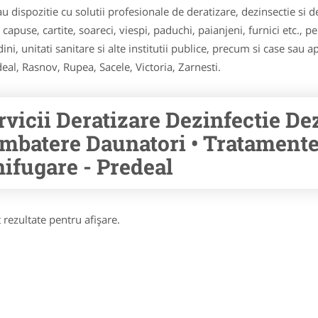
tau dispozitie cu solutii profesionale de deratizare, dezinsectie s
apuse, cartite, soareci, viespi, paduchi, paianjeni, furnici etc., pen
ini, unitati sanitare si alte institutii publice, precum si case sau 
eal, Rasnov, Rupea, Sacele, Victoria, Zarnesti.
rvicii Deratizare Dezinfectie De
mbatere Daunatori • Tratamente 
nifugare - Predeal
 rezultate pentru afişare.