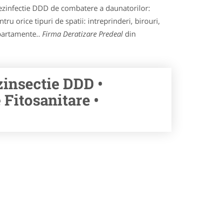
i dezinfectie DDD de combatere a daunatorilor:
tru orice tipuri de spatii: intreprinderi, birouri,
apartamente..
Firma Deratizare Predeal
din
zinsectie DDD •
Fitosanitare •