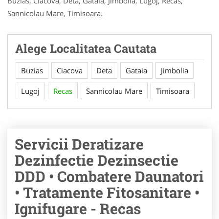
Buzias, Ciacova, Deta, Gataia, Jimbolia, Lugoj, Recas,
Sannicolau Mare, Timisoara.
Alege Localitatea Cautata
Buzias
Ciacova
Deta
Gataia
Jimbolia
Lugoj
Recas
Sannicolau Mare
Timisoara
Servicii Deratizare
Dezinfectie Dezinsectie
DDD • Combatere Daunatori
• Tratamente Fitosanitare •
Ignifugare - Recas