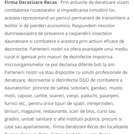
Firma Deratizare Recas
: Prin actiunile de deratizare vizam
combaterea rozatoarelor si impiedicarea inmultirii lor,
acestea reprezentand un pericol permanent de transmitere a
bolilor si de pierderi economice. Raspundem nevoilor
dumneavoastra de prevenire a raspandirii insectelor
daunatoare si combatere a acestora prin actiuni eficace de
dezinsectie. Partenerii nostri va ofera avantajele unui mediu
curat si igenizat prin masuri de dezinfectie impotriva
microorganismelor ce pot declansa diferite boli la om.
Partenerii nostri va stau dispozitie cu solutii profesionale de
deratizare, dezinsectie si dezinfectie DDD de combatere a
daunatorilor: plosnite de saltea, sobolani, gandaci, muste,
molii, capuse, cartite, soareci, viespi, paduchi, paianjeni,
furnici etc., pentru orice tipuri de spatii: intreprinderi,
birouri, magazine, restaurante, scari de bloc, cursi sau
gradini, unitati sanitare si alte institutii publice, precum si
case sau apartamente..
Firma Deratizare Recas
din localitatile