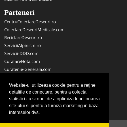
Parteneri
CentruColectareDeseuri.ro
ColectareDeseuriMedicale.com
ReciclareDeseuri.ro
ServiciiAlpinism.ro
Servicii-DDD.com
CuratareHota.com
Curatenie-Generala.com
DeratizareDezinsectie.ro
Spalatorie-Covoare.com
Website-ul utilizeaza cookie pentru a reţine
detaliile de conectare, pentru a colecta
Spalatorie-Curatatorie.ro
statistici cu scopul de a optimiza functionarea
Spalatorie-Curatatorie.com
site-ului si pentru a furniza marketing in baza
Servicii-Deratizare.com
intereselor dvs.