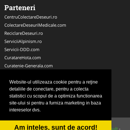
Parteneri
CentruColectareDeseuri.ro
ColectareDeseuriMedicale.com
ReciclareDeseuri.ro
ServiciiAlpinism.ro
Servicii-DDD.com
CuratareHota.com
Curatenie-Generala.com
DeratizareDezinsectie.ro
Spalatorie-Covoare.com
Website-ul utilizeaza cookie pentru a reţine
detaliile de conectare, pentru a colecta
Spalatorie-Curatatorie.ro
statistici cu scopul de a optimiza functionarea
Spalatorie-Curatatorie.com
site-ului si pentru a furniza marketing in baza
Servicii-Deratizare.com
intereselor dvs.
Am inteles, sunt de acord!
© 2014-2026 Powered by
VilonMedia
&
Tokaido Consult
-