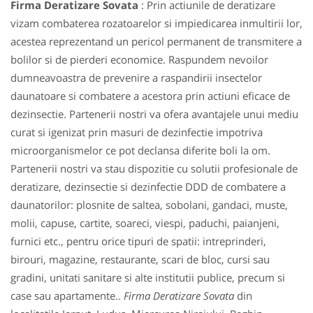
Firma Deratizare Sovata
: Prin actiunile de deratizare
vizam combaterea rozatoarelor si impiedicarea inmultirii lor,
acestea reprezentand un pericol permanent de transmitere a
bolilor si de pierderi economice. Raspundem nevoilor
dumneavoastra de prevenire a raspandirii insectelor
daunatoare si combatere a acestora prin actiuni eficace de
dezinsectie. Partenerii nostri va ofera avantajele unui mediu
curat si igenizat prin masuri de dezinfectie impotriva
microorganismelor ce pot declansa diferite boli la om.
Partenerii nostri va stau dispozitie cu solutii profesionale de
deratizare, dezinsectie si dezinfectie DDD de combatere a
daunatorilor: plosnite de saltea, sobolani, gandaci, muste,
molii, capuse, cartite, soareci, viespi, paduchi, paianjeni,
furnici etc., pentru orice tipuri de spatii: intreprinderi,
birouri, magazine, restaurante, scari de bloc, cursi sau
gradini, unitati sanitare si alte institutii publice, precum si
case sau apartamente..
Firma Deratizare Sovata
din