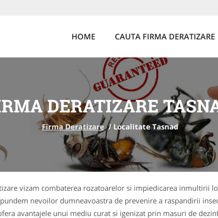
HOME
CAUTA FIRMA DERATIZARE
IRMA DERATIZARE TASN
Firma Deratizare
/
Localitate Tasnad
ratizare vizam combaterea rozatoarelor si impiedicarea inmultirii 
aspundem nevoilor dumneavoastra de prevenire a raspandirii inse
a ofera avantajele unui mediu curat si igenizat prin masuri de dez