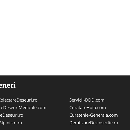
eneri
olectareDeseuri.ro
Servicii-DDD.com
reDeseuriMedicale.com
CuratareHota.com
reDeseuri.ro
Curatenie-Generala.com
iAlpinism.ro
DeratizareDezinsectie.ro