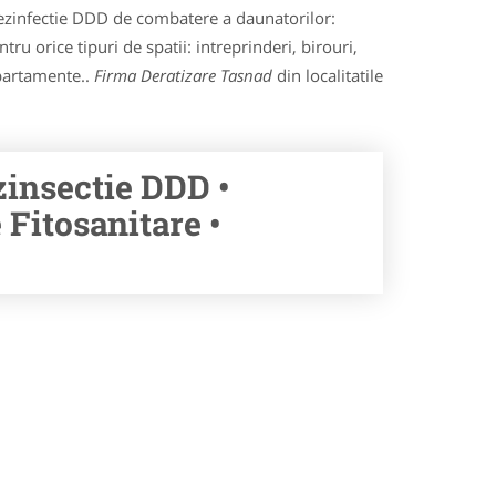
i dezinfectie DDD de combatere a daunatorilor:
tru orice tipuri de spatii: intreprinderi, birouri,
apartamente..
Firma Deratizare Tasnad
din localitatile
zinsectie DDD •
Fitosanitare •