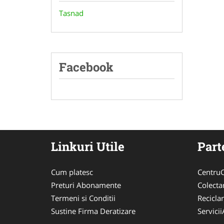
Tasnad
Facebook
Linkuri Utile
Part
Cum platesc
CentruC
Preturi Abonamente
Colecta
Termeni si Conditii
Recicla
Sustine Firma Deratizare
Servici