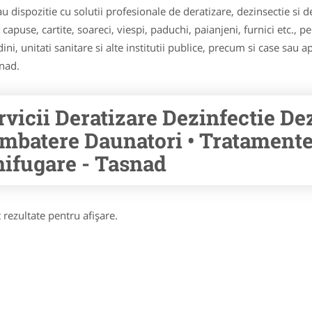
tau dispozitie cu solutii profesionale de deratizare, dezinsectie s
apuse, cartite, soareci, viespi, paduchi, paianjeni, furnici etc., pen
ini, unitati sanitare si alte institutii publice, precum si case sau 
snad.
rvicii Deratizare Dezinfectie De
mbatere Daunatori • Tratamente 
nifugare - Tasnad
 rezultate pentru afişare.