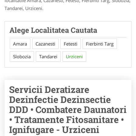
localitatile Amara, Cazanesti, Fetesti, Fierbinti Targ, Slobozia,
Tandarei, Urziceni.
Alege Localitatea Cautata
Amara
Cazanesti
Fetesti
Fierbinti Targ
Slobozia
Tandarei
Urziceni
Servicii Deratizare
Dezinfectie Dezinsectie
DDD • Combatere Daunatori
• Tratamente Fitosanitare •
Ignifugare - Urziceni