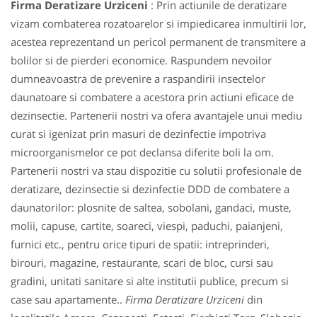
Firma Deratizare Urziceni
: Prin actiunile de deratizare
vizam combaterea rozatoarelor si impiedicarea inmultirii lor,
acestea reprezentand un pericol permanent de transmitere a
bolilor si de pierderi economice. Raspundem nevoilor
dumneavoastra de prevenire a raspandirii insectelor
daunatoare si combatere a acestora prin actiuni eficace de
dezinsectie. Partenerii nostri va ofera avantajele unui mediu
curat si igenizat prin masuri de dezinfectie impotriva
microorganismelor ce pot declansa diferite boli la om.
Partenerii nostri va stau dispozitie cu solutii profesionale de
deratizare, dezinsectie si dezinfectie DDD de combatere a
daunatorilor: plosnite de saltea, sobolani, gandaci, muste,
molii, capuse, cartite, soareci, viespi, paduchi, paianjeni,
furnici etc., pentru orice tipuri de spatii: intreprinderi,
birouri, magazine, restaurante, scari de bloc, cursi sau
gradini, unitati sanitare si alte institutii publice, precum si
case sau apartamente..
Firma Deratizare Urziceni
din