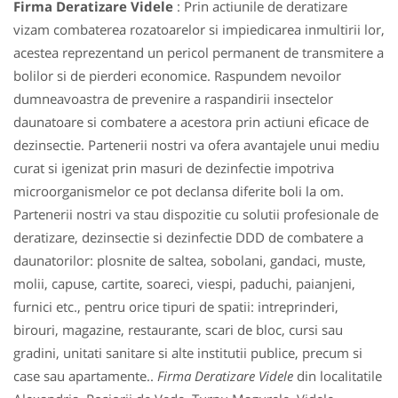
Firma Deratizare Videle
: Prin actiunile de deratizare
vizam combaterea rozatoarelor si impiedicarea inmultirii lor,
acestea reprezentand un pericol permanent de transmitere a
bolilor si de pierderi economice. Raspundem nevoilor
dumneavoastra de prevenire a raspandirii insectelor
daunatoare si combatere a acestora prin actiuni eficace de
dezinsectie. Partenerii nostri va ofera avantajele unui mediu
curat si igenizat prin masuri de dezinfectie impotriva
microorganismelor ce pot declansa diferite boli la om.
Partenerii nostri va stau dispozitie cu solutii profesionale de
deratizare, dezinsectie si dezinfectie DDD de combatere a
daunatorilor: plosnite de saltea, sobolani, gandaci, muste,
molii, capuse, cartite, soareci, viespi, paduchi, paianjeni,
furnici etc., pentru orice tipuri de spatii: intreprinderi,
birouri, magazine, restaurante, scari de bloc, cursi sau
gradini, unitati sanitare si alte institutii publice, precum si
case sau apartamente..
Firma Deratizare Videle
din localitatile