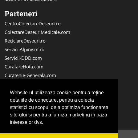
Parteneri
CentruColectareDeseuri.ro
ColectareDeseuriMedicale.com
ReciclareDeseuri.ro
ServiciiAlpinism.ro
Servicii-DDD.com
CuratareHota.com
Curatenie-Generala.com
DeratizareDezinsectie.ro
Spalatorie-Covoare.com
Website-ul utilizeaza cookie pentru a reţine
detaliile de conectare, pentru a colecta
Spalatorie-Curatatorie.ro
statistici cu scopul de a optimiza functionarea
Spalatorie-Curatatorie.com
site-ului si pentru a furniza marketing in baza
Servicii-Deratizare.com
intereselor dvs.