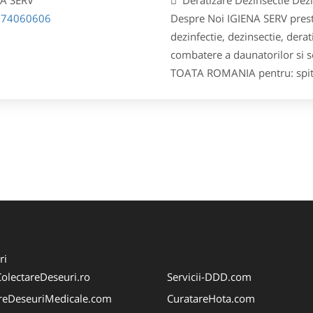
774060606
Despre Noi IGIENA SERV prestat
dezinfectie, dezinsectie, derat
combatere a daunatorilor si so
TOATA ROMANIA pentru: spitale, 
ri
olectareDeseuri.ro
Servicii-DDD.com
reDeseuriMedicale.com
CuratareHota.com