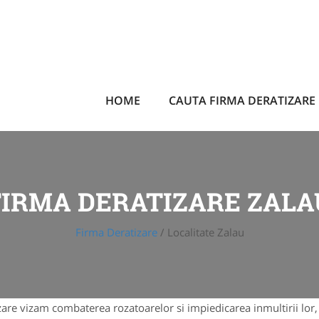
HOME
CAUTA FIRMA DERATIZARE
FIRMA DERATIZARE ZALA
Firma Deratizare
/
Localitate Zalau
tizare vizam combaterea rozatoarelor si impiedicarea inmultirii l