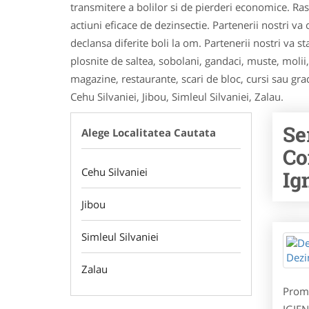
transmitere a bolilor si de pierderi economice. R
actiuni eficace de dezinsectie. Partenerii nostri v
declansa diferite boli la om. Partenerii nostri va s
plosnite de saltea, sobolani, gandaci, muste, molii, c
magazine, restaurante, scari de bloc, cursi sau grad
Cehu Silvaniei, Jibou, Simleul Silvaniei, Zalau.
Se
Alege Localitatea Cautata
Co
Cehu Silvaniei
Ig
Jibou
Simleul Silvaniei
Zalau
Prom
IGIE