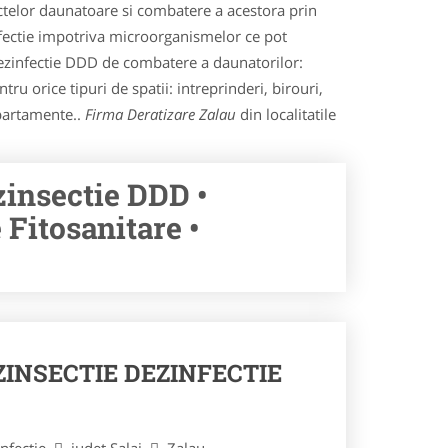
ctelor daunatoare si combatere a acestora prin
infectie impotriva microorganismelor ce pot
i dezinfectie DDD de combatere a daunatorilor:
tru orice tipuri de spatii: intreprinderi, birouri,
apartamente..
Firma Deratizare Zalau
din localitatile
zinsectie DDD •
Fitosanitare •
ZINSECTIE DEZINFECTIE
infectie
judet Salaj
Zalau