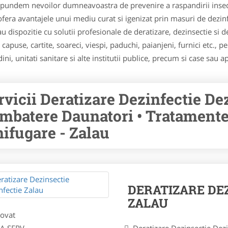
aspundem nevoilor dumneavoastra de prevenire a raspandirii inse
a ofera avantajele unui mediu curat si igenizat prin masuri de dez
tau dispozitie cu solutii profesionale de deratizare, dezinsectie s
apuse, cartite, soareci, viespi, paduchi, paianjeni, furnici etc., pen
ini, unitati sanitare si alte institutii publice, precum si case sau 
rvicii Deratizare Dezinfectie De
mbatere Daunatori • Tratamente 
nifugare - Zalau
DERATIZARE DE
ZALAU
ovat
NA SERV
Deratizare Dezinsectie Dez