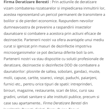
Firma Deratizare Beresti
: Prin actiunile de deratizare
vizam combaterea rozatoarelor si impiedicarea inmultirii lor,
acestea reprezentand un pericol permanent de transmitere a
bolilor si de pierderi economice. Raspundem nevoilor
dumneavoastra de prevenire a raspandirii insectelor
daunatoare si combatere a acestora prin actiuni eficace de
dezinsectie. Partenerii nostri va ofera avantajele unui mediu
curat si igenizat prin masuri de dezinfectie impotriva
microorganismelor ce pot declansa diferite boli la om.
Partenerii nostri va stau dispozitie cu solutii profesionale de
deratizare, dezinsectie si dezinfectie DDD de combatere a
daunatorilor: plosnite de saltea, sobolani, gandaci, muste,
molii, capuse, cartite, soareci, viespi, paduchi, paianjeni,
furnici etc., pentru orice tipuri de spatii: intreprinderi,
birouri, magazine, restaurante, scari de bloc, cursi sau
gradini, unitati sanitare si alte institutii publice, precum si
case sau apartamente..
Firma Deratizare Beresti
din