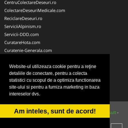
CentruColectareDeseuri.ro
ColectareDeseuriMedicale.com
ReciclareDeseuri.ro
ServiciiAlpinism.ro
Servicii-DDD.com
CuratareHota.com
Curatenie-Generala.com
DeratizareDezinsectie.ro
Spalatorie-Covoare.com
Website-ul utilizeaza cookie pentru a reţine
detaliile de conectare, pentru a colecta
Spalatorie-Curatatorie.ro
statistici cu scopul de a optimiza functionarea
Spalatorie-Curatatorie.com
site-ului si pentru a furniza marketing in baza
Servicii-Deratizare.com
intereselor dvs.
Am inteles, sunt de acord!
© 2014-2026 Powered by
VilonMedia
&
Tokaido Consult
-
ANPC
SOL