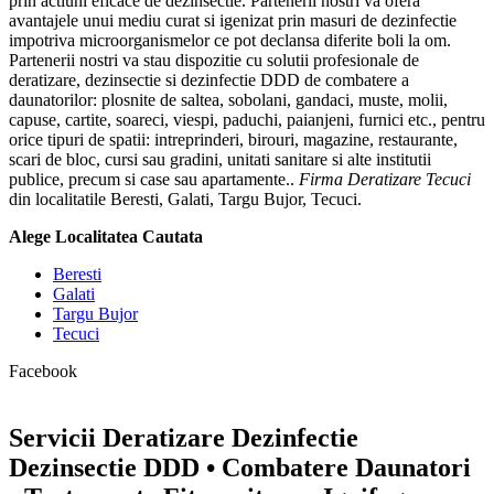
prin actiuni eficace de dezinsectie. Partenerii nostri va ofera
avantajele unui mediu curat si igenizat prin masuri de dezinfectie
impotriva microorganismelor ce pot declansa diferite boli la om.
Partenerii nostri va stau dispozitie cu solutii profesionale de
deratizare, dezinsectie si dezinfectie DDD de combatere a
daunatorilor: plosnite de saltea, sobolani, gandaci, muste, molii,
capuse, cartite, soareci, viespi, paduchi, paianjeni, furnici etc., pentru
orice tipuri de spatii: intreprinderi, birouri, magazine, restaurante,
scari de bloc, cursi sau gradini, unitati sanitare si alte institutii
publice, precum si case sau apartamente..
Firma Deratizare Tecuci
din localitatile Beresti, Galati, Targu Bujor, Tecuci.
Alege Localitatea Cautata
Beresti
Galati
Targu Bujor
Tecuci
Facebook
Servicii Deratizare Dezinfectie
Dezinsectie DDD • Combatere Daunatori