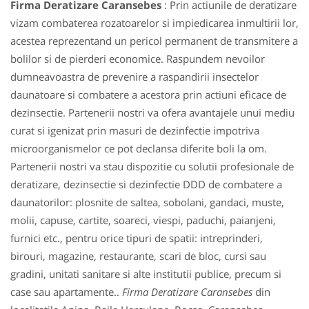
Firma Deratizare Caransebes
: Prin actiunile de deratizare
vizam combaterea rozatoarelor si impiedicarea inmultirii lor,
acestea reprezentand un pericol permanent de transmitere a
bolilor si de pierderi economice. Raspundem nevoilor
dumneavoastra de prevenire a raspandirii insectelor
daunatoare si combatere a acestora prin actiuni eficace de
dezinsectie. Partenerii nostri va ofera avantajele unui mediu
curat si igenizat prin masuri de dezinfectie impotriva
microorganismelor ce pot declansa diferite boli la om.
Partenerii nostri va stau dispozitie cu solutii profesionale de
deratizare, dezinsectie si dezinfectie DDD de combatere a
daunatorilor: plosnite de saltea, sobolani, gandaci, muste,
molii, capuse, cartite, soareci, viespi, paduchi, paianjeni,
furnici etc., pentru orice tipuri de spatii: intreprinderi,
birouri, magazine, restaurante, scari de bloc, cursi sau
gradini, unitati sanitare si alte institutii publice, precum si
case sau apartamente..
Firma Deratizare Caransebes
din