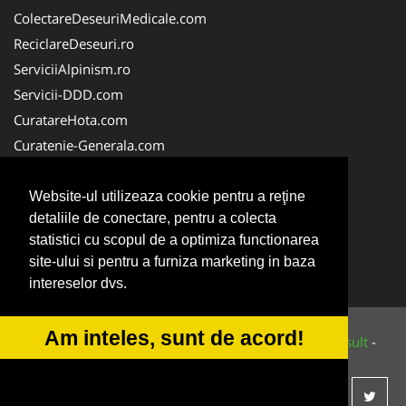
ColectareDeseuriMedicale.com
ReciclareDeseuri.ro
ServiciiAlpinism.ro
Servicii-DDD.com
CuratareHota.com
Curatenie-Generala.com
DeratizareDezinsectie.ro
Spalatorie-Covoare.com
Website-ul utilizeaza cookie pentru a reţine
detaliile de conectare, pentru a colecta
Spalatorie-Curatatorie.ro
statistici cu scopul de a optimiza functionarea
Spalatorie-Curatatorie.com
site-ului si pentru a furniza marketing in baza
Servicii-Deratizare.com
intereselor dvs.
Am inteles, sunt de acord!
© 2014-2026 Powered by
VilonMedia
&
Tokaido Consult
-
ANPC
SOL