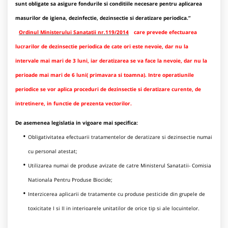
sunt obligate sa asigure fondurile si conditiile necesare pentru aplicarea
masurilor de igiena, dezinfectie, dezinsectie si deratizare periodica.”
Ordinul Ministerului Sanatatii nr.119/2014
care prevede efectuarea
lucrarilor de dezinsectie periodica de cate ori este nevoie, dar nu la
intervale mai mari de 3 luni, iar deratizarea se va face la nevoie, dar nu la
perioade mai mari de 6 luni( primavara si toamna). Intre operatiunile
periodice se vor aplica proceduri de dezinsectie si deratizare curente, de
intretinere, in functie de prezenta vectorilor.
De asemenea legislatia in vigoare mai specifica:
Obligativitatea efectuarii tratamentelor de deratizare si dezinsectie numai
cu personal atestat;
Utilizarea numai de produse avizate de catre Ministerul Sanatatii- Comisia
Nationala Pentru Produse Biocide;
Interzicerea aplicarii de tratamente cu produse pesticide din grupele de
toxicitate I si II in interioarele unitatilor de orice tip si ale locuintelor.