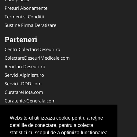
Preturi Abonamente
Termeni si Conditii
Sustine Firma Deratizare
Parteneri
CentruColectareDeseuri.ro
ColectareDeseuriMedicale.com
ReciclareDeseuri.ro
ServiciiAlpinism.ro
Servicii-DDD.com
CuratareHota.com
Curatenie-Generala.com
DeratizareDezinsectie.ro
Spalatorie-Covoare.com
Website-ul utilizeaza cookie pentru a reţine
detaliile de conectare, pentru a colecta
Spalatorie-Curatatorie.ro
statistici cu scopul de a optimiza functionarea
Spalatorie-Curatatorie.com