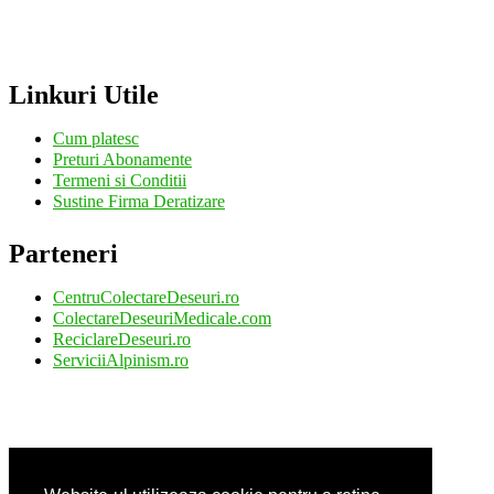
Linkuri Utile
Cum platesc
Preturi Abonamente
Termeni si Conditii
Sustine Firma Deratizare
Parteneri
CentruColectareDeseuri.ro
ColectareDeseuriMedicale.com
ReciclareDeseuri.ro
ServiciiAlpinism.ro
Servicii-DDD.com
CuratareHota.com