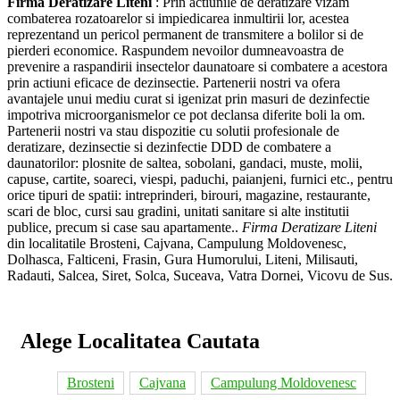
Firma Deratizare Liteni
: Prin actiunile de deratizare vizam
combaterea rozatoarelor si impiedicarea inmultirii lor, acestea
reprezentand un pericol permanent de transmitere a bolilor si de
pierderi economice. Raspundem nevoilor dumneavoastra de
prevenire a raspandirii insectelor daunatoare si combatere a acestora
prin actiuni eficace de dezinsectie. Partenerii nostri va ofera
avantajele unui mediu curat si igenizat prin masuri de dezinfectie
impotriva microorganismelor ce pot declansa diferite boli la om.
Partenerii nostri va stau dispozitie cu solutii profesionale de
deratizare, dezinsectie si dezinfectie DDD de combatere a
daunatorilor: plosnite de saltea, sobolani, gandaci, muste, molii,
capuse, cartite, soareci, viespi, paduchi, paianjeni, furnici etc., pentru
orice tipuri de spatii: intreprinderi, birouri, magazine, restaurante,
scari de bloc, cursi sau gradini, unitati sanitare si alte institutii
publice, precum si case sau apartamente..
Firma Deratizare Liteni
din localitatile Brosteni, Cajvana, Campulung Moldovenesc,
Dolhasca, Falticeni, Frasin, Gura Humorului, Liteni, Milisauti,
Radauti, Salcea, Siret, Solca, Suceava, Vatra Dornei, Vicovu de Sus.
Alege Localitatea Cautata
Brosteni
Cajvana
Campulung Moldovenesc