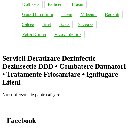
Dolhasca
Falticeni
Frasin
Gura Humorului
Liteni
Milisauti
Radauti
Salcea
Siret
Solca
Suceava
Vatra Dornei
Vicovu de Sus
Servicii Deratizare Dezinfectie
Dezinsectie DDD • Combatere Daunatori
• Tratamente Fitosanitare • Ignifugare -
Liteni
Nu sunt rezultate pentru afişare.
Facebook