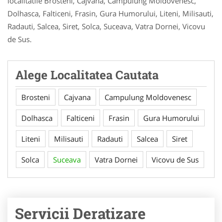
localitatile Brosteni, Cajvana, Campulung Moldovenesc,
Dolhasca, Falticeni, Frasin, Gura Humorului, Liteni, Milisauti,
Radauti, Salcea, Siret, Solca, Suceava, Vatra Dornei, Vicovu
de Sus.
Alege Localitatea Cautata
Brosteni
Cajvana
Campulung Moldovenesc
Dolhasca
Falticeni
Frasin
Gura Humorului
Liteni
Milisauti
Radauti
Salcea
Siret
Solca
Suceava
Vatra Dornei
Vicovu de Sus
Servicii Deratizare