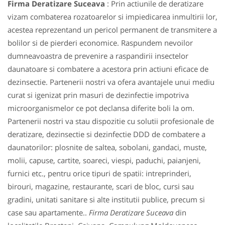
Firma Deratizare Suceava
: Prin actiunile de deratizare
vizam combaterea rozatoarelor si impiedicarea inmultirii lor,
acestea reprezentand un pericol permanent de transmitere a
bolilor si de pierderi economice. Raspundem nevoilor
dumneavoastra de prevenire a raspandirii insectelor
daunatoare si combatere a acestora prin actiuni eficace de
dezinsectie. Partenerii nostri va ofera avantajele unui mediu
curat si igenizat prin masuri de dezinfectie impotriva
microorganismelor ce pot declansa diferite boli la om.
Partenerii nostri va stau dispozitie cu solutii profesionale de
deratizare, dezinsectie si dezinfectie DDD de combatere a
daunatorilor: plosnite de saltea, sobolani, gandaci, muste,
molii, capuse, cartite, soareci, viespi, paduchi, paianjeni,
furnici etc., pentru orice tipuri de spatii: intreprinderi,
birouri, magazine, restaurante, scari de bloc, cursi sau
gradini, unitati sanitare si alte institutii publice, precum si
case sau apartamente..
Firma Deratizare Suceava
din