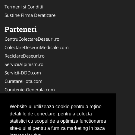
Termeni si Conditii
Sustine Firma Deratizare
Parteneri
CentruColectareDeseuri.ro
ColectareDeseuriMedicale.com
ReciclareDeseuri.ro
ServiciiAlpinism.ro
Servicii-DDD.com
CuratareHota.com
Curatenie-Generala.com
DeratizareDezinsectie.ro
Spalatorie-Covoare.com
Website-ul utilizeaza cookie pentru a reţine
detaliile de conectare, pentru a colecta
Spalatorie-Curatatorie.ro
statistici cu scopul de a optimiza functionarea
Spalatorie-Curatatorie.com
site-ului si pentru a furniza marketing in baza
Servicii-Deratizare.com